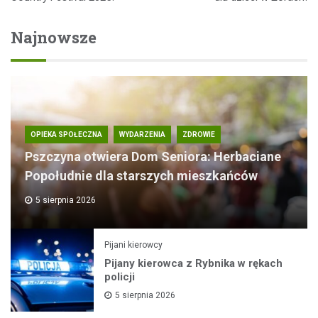
Najnowsze
OPIEKA SPOŁECZNA
WYDARZENIA
ZDROWIE
Pszczyna otwiera Dom Seniora: Herbaciane
Popołudnie dla starszych mieszkańców
5 sierpnia 2026
Pijani kierowcy
Pijany kierowca z Rybnika w rękach
policji
5 sierpnia 2026