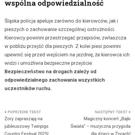
wspólna odpowiedzialność
Śląska policja apeluje zarówno do kierowców, jak i
pieszych o zachowanie szczególnej ostrożności.
Kierowcy powinni przestrzegać przepisów, zwłaszcza
w pobliżu przejść dla pieszych. Z kolei piesi powinni
upewnić się przed wejściem na jezdnię, że kierowca ich
widzi i umożliwia bezpieczne przejście.
Bezpieczeństwo na drogach zależy od
odpowiedzialnego zachowania wszystkich
uczestników ruchu.
Nawigacja
Żory zapraszają na
Magiczny koncert „Bajki
wpisu
jubileuszowy Twinpigs
Świata” – muzyczna przygoda
Country Festival 2025!
dla dzieci w Żorach!