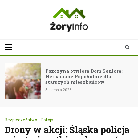
Skip
to
content
zoryinfo.pl
najnowsze
informacje dla
mieszkańców
Żor
Pszczyna otwiera Dom Seniora:
Herbaciane Popołudnie dla
starszych mieszkańców
5 sierpnia 2026
Bezpieczeństwo
,
Policja
Drony w akcji: Śląska policja