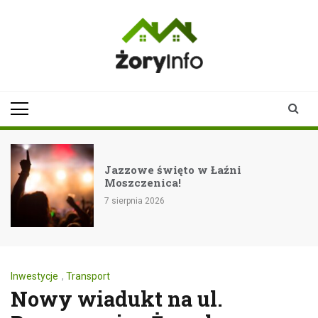
Skip
to
content
zoryinfo.pl
najnowsze
informacje dla
mieszkańców
Żor
Rockowe zakończenie lata n
festiwalu Eiskeller w Pszczy
7 sierpnia 2026
Inwestycje
,
Transport
Nowy wiadukt na ul.