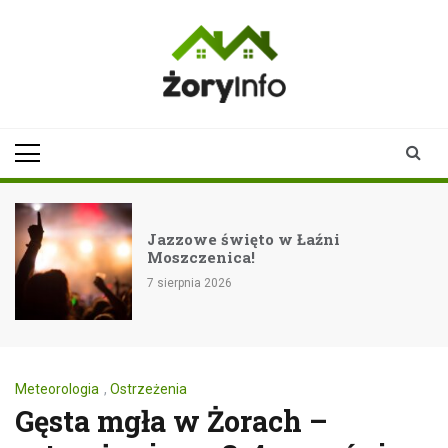
Skip
to
content
zoryinfo.pl
najnowsze
informacje dla
mieszkańców
Żor
Jazzowe święto w Łaźni
Moszczenica!
7 sierpnia 2026
Meteorologia
,
Ostrzeżenia
Gęsta mgła w Żorach –