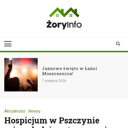
Skip
to
content
zoryinfo.pl
najnowsze
informacje dla
mieszkańców
Żor
Jazzowe święto w Łaźni
Moszczenica!
7 sierpnia 2026
Aktualności
,
Newsy
Hospicjum w Pszczynie