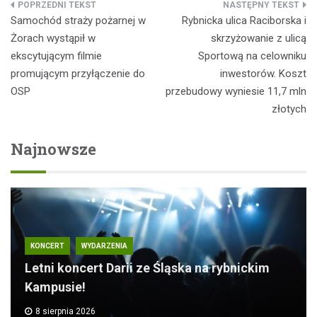
Nawigacja
Samochód straży pożarnej w
Rybnicka ulica Raciborska i
wpisu
Żorach wystąpił w
skrzyżowanie z ulicą
ekscytującym filmie
Sportową na celowniku
promującym przyłączenie do
inwestorów. Koszt
OSP
przebudowy wyniesie 11,7 mln
złotych
Najnowsze
KONCERT
WYDARZENIA
Letni koncert Darii ze Śląska na rybnickim
Kampusie!
8 sierpnia 2026