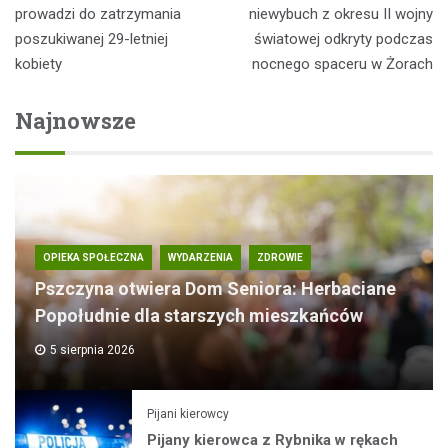
wpisu
prowadzi do zatrzymania
niewybuch z okresu II wojny
poszukiwanej 29-letniej
światowej odkryty podczas
kobiety
nocnego spaceru w Żorach
Najnowsze
OPIEKA SPOŁECZNA
WYDARZENIA
ZDROWIE
Pszczyna otwiera Dom Seniora: Herbaciane
Popołudnie dla starszych mieszkańców
5 sierpnia 2026
Pijani kierowcy
Pijany kierowca z Rybnika w rękach