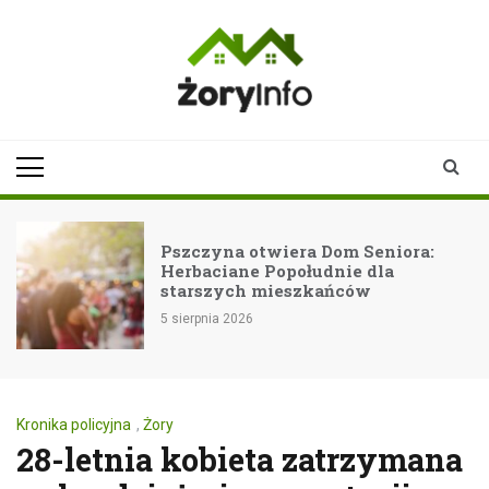
Skip
to
content
zoryinfo.pl
najnowsze
informacje dla
mieszkańców
Żor
Pszczyna otwiera Dom Seniora:
Herbaciane Popołudnie dla
starszych mieszkańców
5 sierpnia 2026
Kronika policyjna
,
Żory
28-letnia kobieta zatrzymana