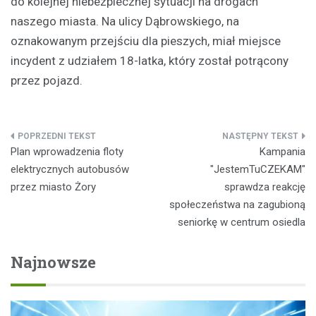
do kolejnej niebezpiecznej sytuacji na drogach
naszego miasta. Na ulicy Dąbrowskiego, na
oznakowanym przejściu dla pieszych, miał miejsce
incydent z udziałem 18-latka, który został potrącony
przez pojazd.
Nawigacja
Plan wprowadzenia floty
Kampania
wpisu
elektrycznych autobusów
"JestemTuCZEKAM"
przez miasto Żory
sprawdza reakcję
społeczeństwa na zagubioną
seniorkę w centrum osiedla
Najnowsze