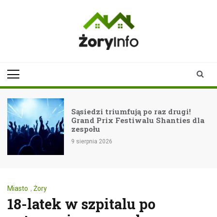
Skip
to
content
zoryinfo.pl
najnowsze
informacje dla
mieszkańców
Żor
Sąsiedzi triumfują po raz drugi!
Grand Prix Festiwalu Shanties dla
zespołu
9 sierpnia 2026
Miasto
,
Żory
18-latek w szpitalu po