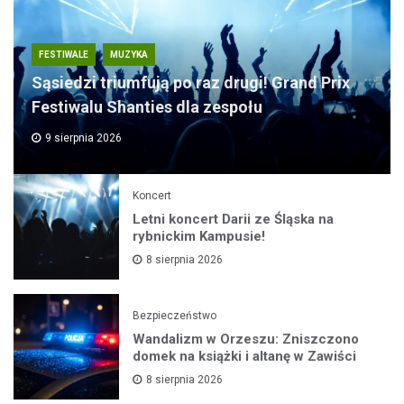
FESTIWALE
MUZYKA
Sąsiedzi triumfują po raz drugi! Grand Prix
Festiwalu Shanties dla zespołu
9 sierpnia 2026
Koncert
Letni koncert Darii ze Śląska na
rybnickim Kampusie!
8 sierpnia 2026
Bezpieczeństwo
Wandalizm w Orzeszu: Zniszczono
domek na książki i altanę w Zawiści
8 sierpnia 2026