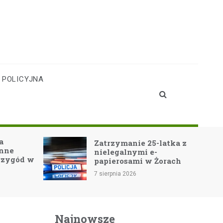
 POLICYJNA
a
Zatrzymanie 25-latka z
inne
nielegalnymi e-
rzygód w
papierosami w Żorach
7 sierpnia 2026
Najnowsze