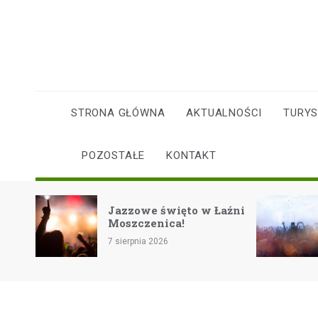
Skip
to
content
STRONA GŁÓWNA
AKTUALNOŚCI
TURY
POZOSTAŁE
KONTAKT
icji:
Jazzowe święto w Łaźni
Moszczenica!
ie
7 sierpnia 2026