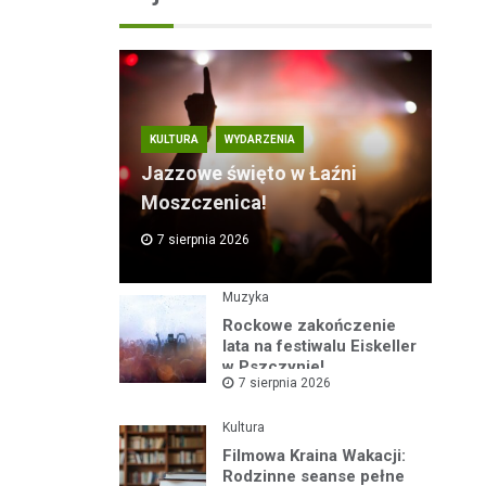
KULTURA
WYDARZENIA
Jazzowe święto w Łaźni
Moszczenica!
7 sierpnia 2026
Muzyka
Rockowe zakończenie
lata na festiwalu Eiskeller
w Pszczynie!
7 sierpnia 2026
Kultura
Filmowa Kraina Wakacji:
Rodzinne seanse pełne