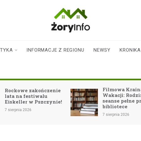
zoryinfo.pl
najnowsze
informacje dla
mieszkańców
STYKA
INFORMACJE Z REGIONU
NEWSY
KRONIKA
Żor
Filmowa Krain
Rockowe zakończenie
Wakacji: Rodz
lata na festiwalu
seanse pełne p
Eiskeller w Pszczynie!
bibliotece
7 sierpnia 2026
7 sierpnia 2026