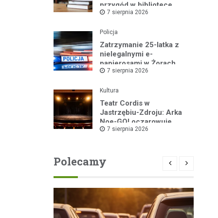
przygód w bibliotece
7 sierpnia 2026
Policja
Zatrzymanie 25-latka z
nielegalnymi e-
papierosami w Żorach
7 sierpnia 2026
Kultura
Teatr Cordis w
Jastrzębiu-Zdroju: Arka
Noe-GO! oczarowuje
7 sierpnia 2026
widownię!
Polecamy