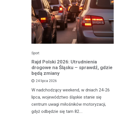
Sport
Dzi
enicy:
Rajd Polski 2026: Utrudnienia
Os
e sezonu
drogowe na Śląsku – sprawdź, gdzie
p
będą zmiany
dz
24 lipca 2026
y
W nadchodzący weekend, w dniach 24-26
Uw
tniczyć w
lipca, województwo śląskie stanie się
po
zakończyło
centrum uwagi miłośników motoryzacji,
po
oszczenica.
gdyż odbędzie się tam 82.…
Mi