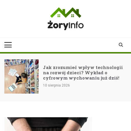
Skip
to
content
zoryinfo.pl
najnowsze
informacje dla
mieszkańców
Żor
Jak zrozumieć wpływ technologii
na rozwój dzieci? Wykład o
ć
cyfrowym wychowaniu już dziś!
10 sierpnia 2026