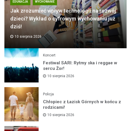
EDUKACJA
WYCHOWANIE
Jak zrozumieć wpływ technologii na rozwój
dzieci? Wykład o cyfrowym wychowaniu już
dziś!
10 sierpnia 2026
Koncert
Festiwal SARI: Rytmy ska i reggae w
sercu Żor!
10 sierpnia 2026
Policja
Chłopiec z Łazisk Górnych w końcu z
rodzicami!
10 sierpnia 2026