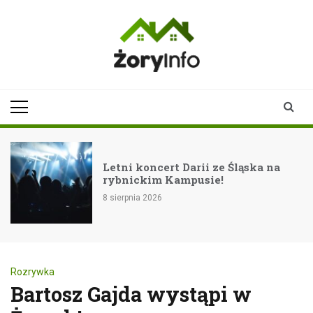
Skip
to
content
zoryinfo.pl
najnowsze
informacje dla
mieszkańców
Żor
Letni koncert Darii ze Śląska na
rybnickim Kampusie!
8 sierpnia 2026
Rozrywka
Bartosz Gajda wystąpi w