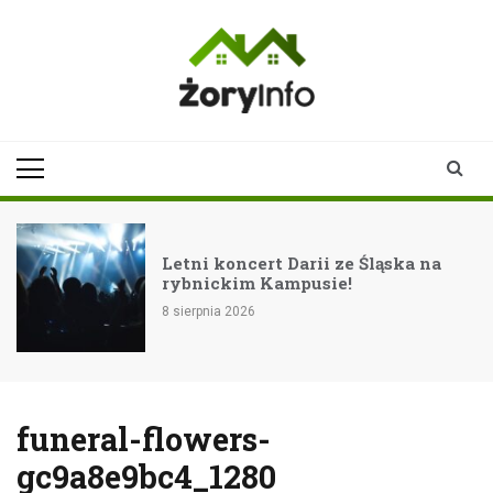
Skip
to
content
zoryinfo.pl
najnowsze
informacje dla
mieszkańców
Żor
Letni koncert Darii ze Śląska na
rybnickim Kampusie!
8 sierpnia 2026
funeral-flowers-
gc9a8e9bc4_1280