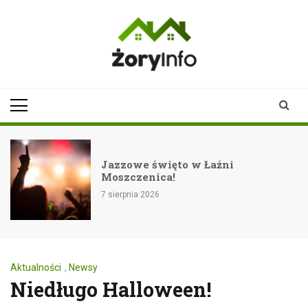
Skip
to
content
zoryinfo.pl
najnowsze
informacje dla
mieszkańców
Żor
Jazzowe święto w Łaźni
Moszczenica!
7 sierpnia 2026
Aktualności
,
Newsy
Niedługo Halloween!