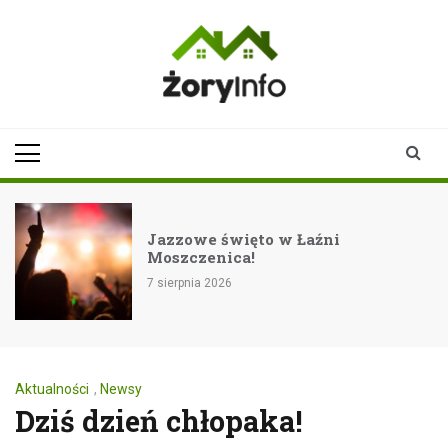
Skip
to
content
zoryinfo.pl
najnowsze
informacje dla
mieszkańców
Żor
Jazzowe święto w Łaźni
Moszczenica!
7 sierpnia 2026
Aktualności
,
Newsy
Dziś dzień chłopaka!