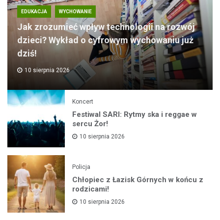
EDUKACJA
WYCHOWANIE
Jak zrozumieć wpływ technologii na rozwój
dzieci? Wykład o cyfrowym wychowaniu już
dziś!
10 sierpnia 2026
Koncert
Festiwal SARI: Rytmy ska i reggae w
sercu Żor!
10 sierpnia 2026
Policja
Chłopiec z Łazisk Górnych w końcu z
rodzicami!
10 sierpnia 2026