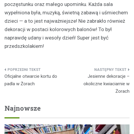
poczęstunku oraz małego upominku. Każda sala
wypełniona była, muzyką, świetną zabawą i uśmiechem
dzieci — a to jest najważniejsze! Nie zabrakło również
dekoracji w postaci kolorowych balonów! To był
naprawdę udany i wesoły dzień! Super jest być
przedszkolakiem!
Nawigacja
Oficjalne otwarcie kortu do
Jesienne dekoracje –
wpisu
padla w Żorach
okoliczne kwiaciarnie w
Żorach
Najnowsze