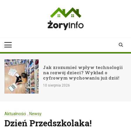
Skip
to
content
zoryinfo.pl
najnowsze
informacje dla
mieszkańców
Żor
Jak zrozumieć wpływ technologii
na rozwój dzieci? Wykład o
ć
cyfrowym wychowaniu już dziś!
10 sierpnia 2026
Aktualności
,
Newsy
Dzień Przedszkolaka!