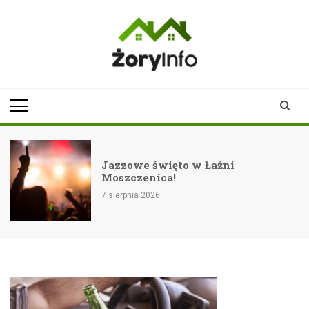
Skip
to
content
zoryinfo.pl
najnowsze
informacje dla
mieszkańców
Żor
Jazzowe święto w Łaźni
Moszczenica!
7 sierpnia 2026